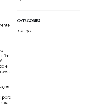
CATEGORIES
mente
Artigos
ou
r fim
já
ão é
través
viços
l para
ios,