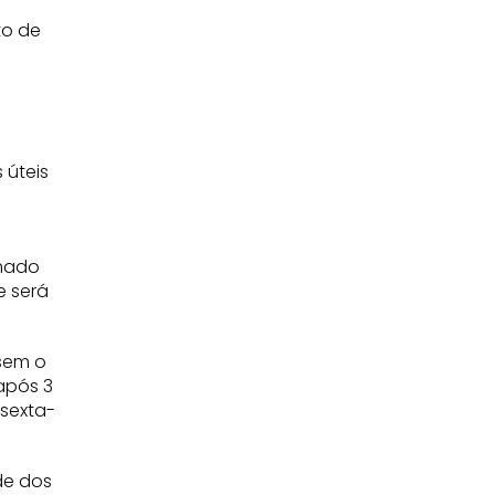
to de
 úteis
rmado
te será
sem o
após 3
 sexta-
de dos