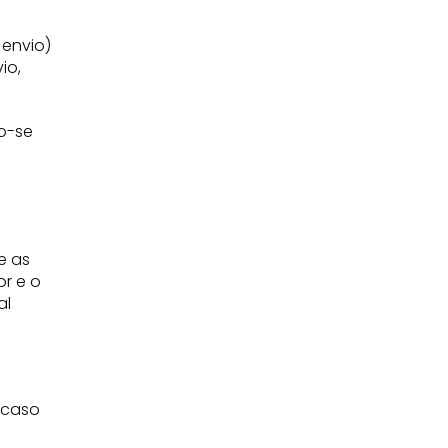
 envio)
io,
do-se
e as
r e o
al
 caso