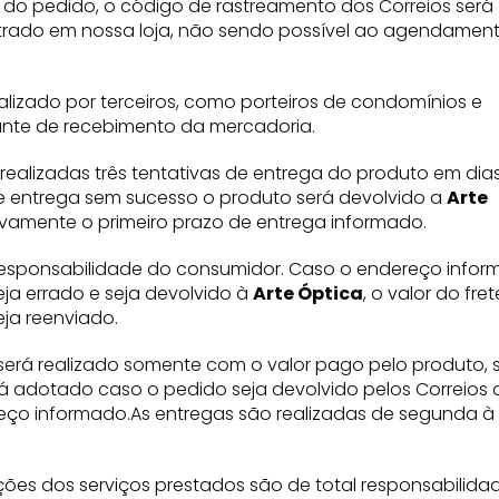
o pedido, o código de rastreamento dos Correios será
trado em nossa loja, não sendo possível ao agendamen
lizado por terceiros, como porteiros de condomínios e
ante de recebimento da mercadoria.
 realizadas três tentativas de entrega do produto em dias
de entrega sem sucesso o produto será devolvido a
Arte
novamente o primeiro prazo de entrega informado.
 responsabilidade do consumidor. Caso o endereço info
ja errado e seja devolvido à
Arte Óptica
, o valor do fre
ja reenviado.
erá realizado somente com o valor pago pelo produto, 
á adotado caso o pedido seja devolvido pelos Correios 
reço informado.As entregas são realizadas de segunda à
ções dos serviços prestados são de total responsabilida